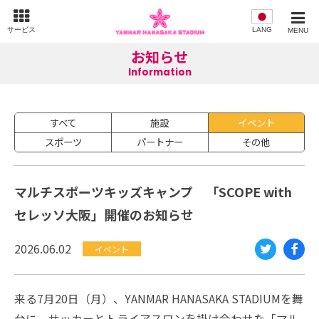
サービス
LANG
MENU
お知らせ
Information
すべて
施設
イベント
スポーツ
パートナー
その他
マルチスポーツキッズキャンプ 「SCOPE with
セレッソ大阪」開催のお知らせ
2026.06.02
イベント
Twi
Fac
tte
eb
来る7月20日（月）、YANMAR HANASAKA STADIUMを舞
r
oo
台に、サッカーとトライアスロンを掛け合わせた「マル