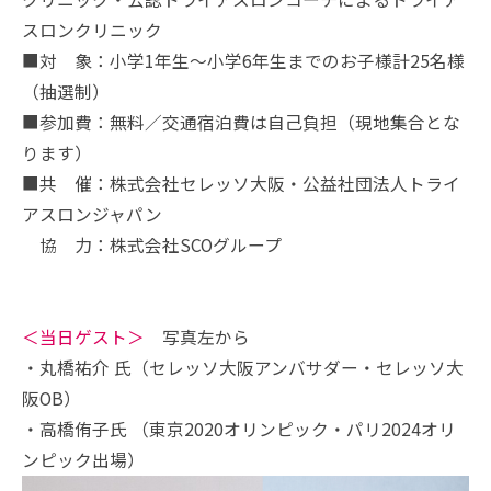
スロンクリニック
■対 象：小学1年生～小学6年生までのお子様計25名様
（抽選制）
■参加費：無料／交通宿泊費は自己負担（現地集合とな
ります）
■共 催：株式会社セレッソ大阪・公益社団法人トライ
アスロンジャパン
協 力：株式会社SCOグループ
＜当日ゲスト＞
写真左から
・丸橋祐介 氏（セレッソ大阪アンバサダー・セレッソ大
阪OB）
・高橋侑子氏 （東京2020オリンピック・パリ2024オリ
ンピック出場）