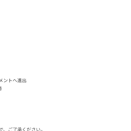
メントへ進出
勝
で、ご了承ください。