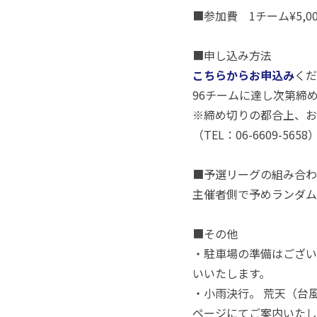
■参加費 1チーム¥5,
■申し込み方法
こちらからお申込み
くだ
96チームに達し次第
※締め切りの都合上、お
（TEL：06-6609-
■予選リーグの組み合わ
主催者側で予めランダム
■その他
・駐車場の準備はござい
いいたします。
・小雨決行。 荒天（台
ページにてご案内いたし