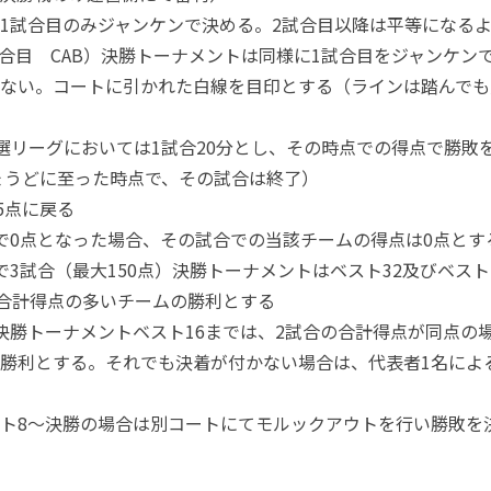
1試合目のみジャンケンで決める。2試合目以降は平等になるよ
3試合目 CAB）決勝トーナメントは同様に1試合目をジャンケン
ない。コートに引かれた白線を目印とする（ラインは踏んでも
予選リーグにおいては1試合20分とし、その時点での得点で勝敗
ちょうどに至った時点で、その試合は終了）
5点に戻る
で0点となった場合、その試合での当該チームの得点は0点とす
3試合（最大150点）決勝トーナメントはベスト32及びベスト
、合計得点の多いチームの勝利とする
決勝トーナメントベスト16までは、2試合の合計得点が同点の
勝利とする。それでも決着が付かない場合は、代表者1名によ
ト8～決勝の場合は別コートにてモルックアウトを行い勝敗を