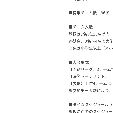
■募集チーム数 96
■チーム人数
登録は3名以上5名以内
各試合、3名～4名で実
対象は小学生以上（※小
■大会形式
【予選リーグ】3チーム
【決勝トーナメント】 
【表彰】上位4チームに
※参加チーム数により、
■タイムスケジュール（
※現時点でのスケジュー