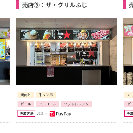
売店③：ザ・グリルふじ
焼肉丼
牛タン串
カ
ビール
アルコール
ソフトドリンク
ビ
決済方法
現金・
決