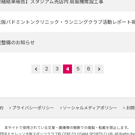
修繕結果報告】スタジアム売店内 扇風機常設工事
大阪バドミントンクリニック・ランニングクラブ活動レポート
栽整備のお知らせ
2
3
4
5
6
約
プライバシーポリシー
ソーシャルメディアポリシー
お問
本サイトで使用されている文章・画像等の無断での複製・転載を禁止します。
法人セレッソ大阪スポーツクラブ© CEREZO OSAKA SPORTS CLUB. All Rights Rese