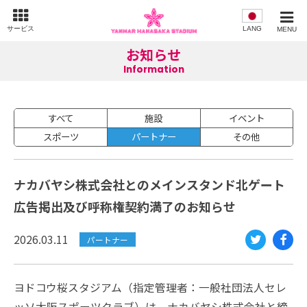
サービス
LANG
MENU
お知らせ
Information
すべて
施設
イベント
スポーツ
パートナー
その他
ナカバヤシ株式会社とのメインスタンド北ゲート
広告掲出及び呼称権契約満了のお知らせ
2026.03.11
パートナー
Twi
Fac
tte
eb
ヨドコウ桜スタジアム（指定管理者：一般社団法人セレ
r
oo
ッソ大阪スポーツクラブ）は、ナカバヤシ株式会社と締