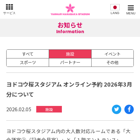
サービス
LANG
MENU
お知らせ
Information
すべて
施設
イベント
スポーツ
パートナー
その他
ヨドコウ桜スタジアム オンライン予約 2026年3月
分について
2026.02.05
施設
Twi
Fac
tte
eb
ヨドコウ桜スタジアム内の大人数対応ルームである「大
r
oo
会議室②（記者会見室）」と「１階エントランス」