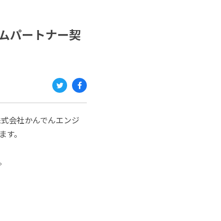
ムパートナー契
Twi
Fac
tter
ebo
株式会社かんでんエンジ
ok
ます。
。