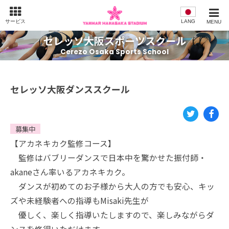
サービス
LANG
MENU
セレッソ大阪スポーツスクール
Cerezo Osaka Sports School
セレッソ大阪ダンススクール
Twi
Fac
募集中
【アカネキカク監修コース】
tte
eb
監修はバブリーダンスで日本中を驚かせた振付師・
r
oo
akaneさん率いるアカネキカク。
k
ダンスが初めてのお子様から大人の方でも安心、キッ
ズや未経験者への指導もMisaki先生が
優しく、楽しく指導いたしますので、楽しみながらダ