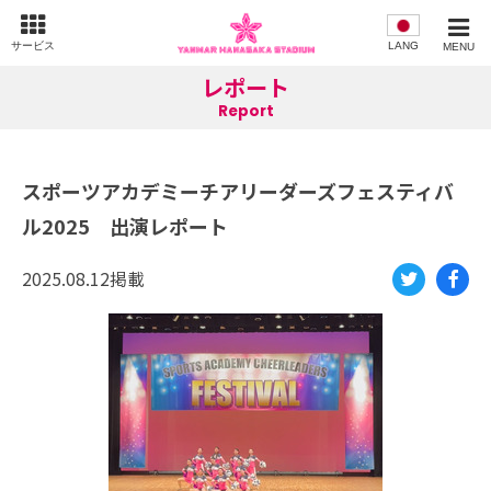
サービス
LANG
MENU
レポート
Report
スポーツアカデミーチアリーダーズフェスティバ
ル2025 出演レポート
2025.08.12掲載
Twi
Fac
tte
eb
r
oo
k